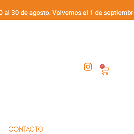
 de agosto. Volvemos el 1 de septiembre.
¡Feli
I
0
Carrito
n
s
t
a
g
r
a
CONTACTO