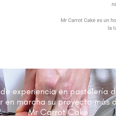
n
Mr Carrot Cake es un ho
la 
e experiencia en pastelería d
r en marcha su proyecto más d
Mr Carrot Cake