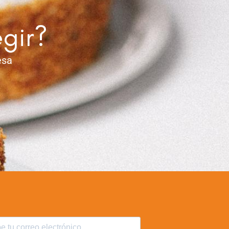
egir?
esa