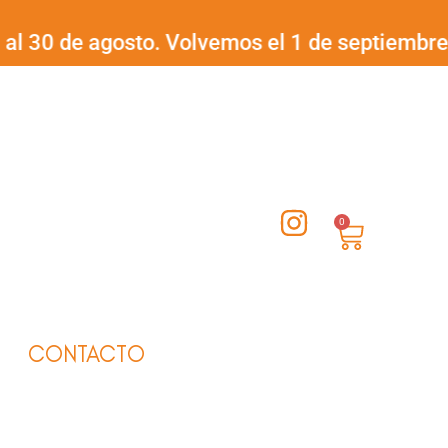
0 de agosto. Volvemos el 1 de septiembre.
¡Fel
I
0
Carrito
n
s
t
a
CONTACTO
g
r
a