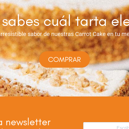
sabes cuál tarta el
 irresistible sabor de nuestras
Carrot Cake en tu m
COMPRAR
a newsletter