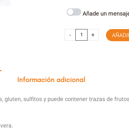
chocolate
cantidad
Añade un mensaje
-
+
AÑADI
Información adicional
 gluten, sulfitos y puede contener trazas de frutos
vera.