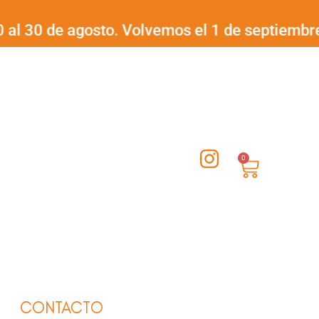
 de agosto. Volvemos el 1 de septiembre.
¡Feli
I
0
Carrito
n
s
t
a
g
r
a
CONTACTO