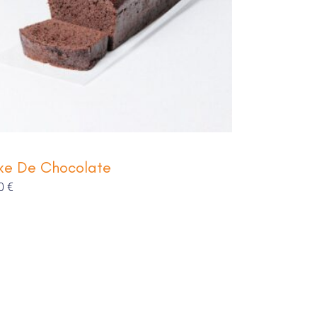
ke De Chocolate
00
€