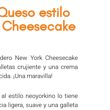
Queso estilo
 Cheesecake
Rango
De
dadero New York Cheesecake
Precios:
letas crujiente y una crema
Desde
41,00 €
ida. ¡Una maravilla!
Hasta
51,00 €
al estilo neoyorkino lo tiene
ia ligera, suave y una galleta