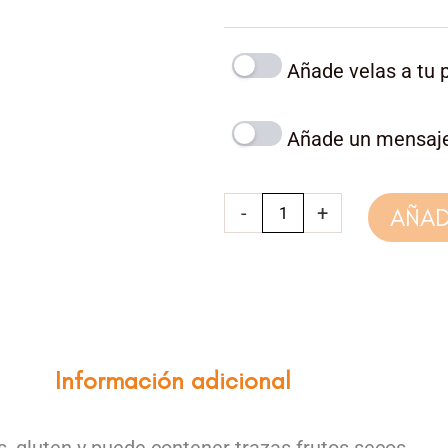
estilo
New
York
Añade velas a tu p
Cheesecake
cantidad
Añade un mensaje
-
+
AÑAD
Información adicional