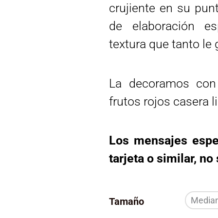
crujiente en su pu
de elaboración es
textura que tanto le 
La decoramos con
frutos rojos casera 
Los mensajes espec
tarjeta o similar, no
Tarta
Media
Tamaño
de
Queso