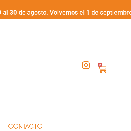
0 de agosto. Volvemos el 1 de septiembre.
¡Feli
I
0
Carrito
n
s
t
a
g
r
a
CONTACTO