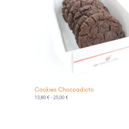
13,80 €
hasta
25,00 €
Cookies Chocoadicto
13,80
€
-
25,00
€