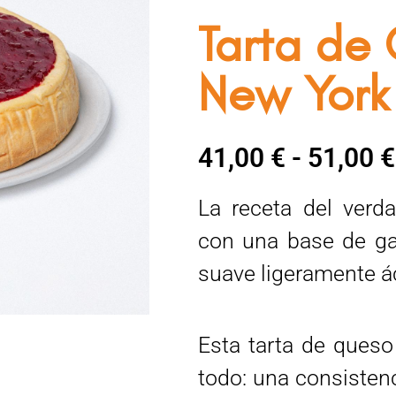
Tarta de 
New York
41,00
€
-
51,00
€
La receta del ver
con una base de gal
suave ligeramente ác
Esta tarta de queso 
todo: una consistenc