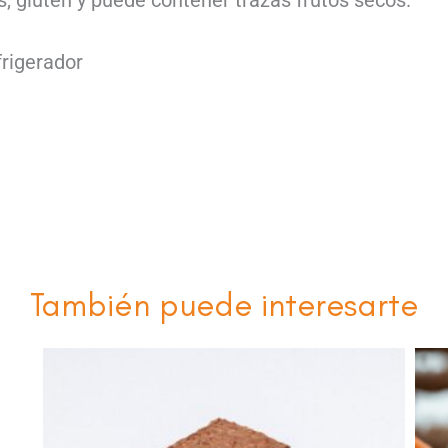
s, gluten y puede contener trazas frutos secos.
frigerador
También puede interesarte