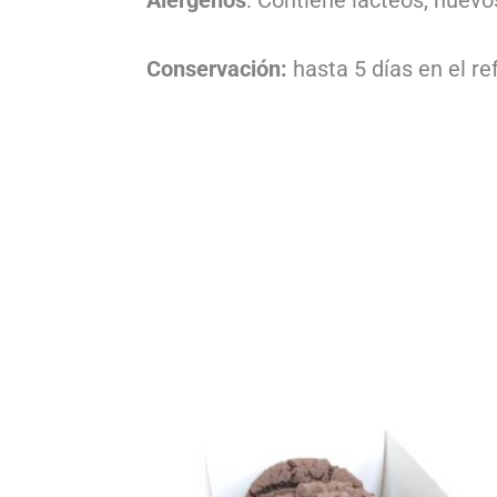
Alérgenos
: Contiene lácteos, huevo
Conservación:
hasta 5 días en el re
Rango
de
precios:
desde